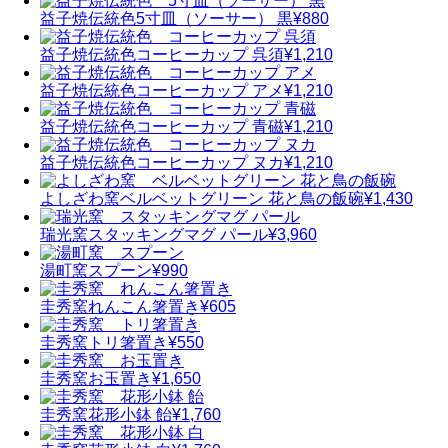
益子焼伝統色
5寸皿（ソーサー） 黒
¥880
益子焼伝統色
コーヒーカップ 呉須
¥1,210
益子焼伝統色
コーヒーカップ アメ
¥1,210
益子焼伝統色
コーヒーカップ 青磁
¥1,210
益子焼伝統色
コーヒーカップ ヌカ
¥1,210
よしざわ窯
ベルベットグリーン 花と鳥の飯碗
¥1,430
瑞光窯
スタッキングマグ パール
¥3,960
湯町窯
スプーン
¥990
圭秀窯
れんこん箸置き
¥605
圭秀窯
トリ箸置き
¥550
圭秀窯
お玉置き
¥1,650
圭秀窯
花形小鉢 飴
¥1,760