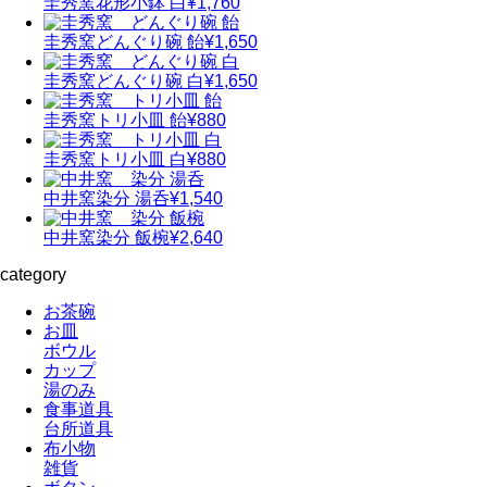
圭秀窯
花形小鉢 白
¥1,760
圭秀窯
どんぐり碗 飴
¥1,650
圭秀窯
どんぐり碗 白
¥1,650
圭秀窯
トリ小皿 飴
¥880
圭秀窯
トリ小皿 白
¥880
中井窯
染分 湯呑
¥1,540
中井窯
染分 飯椀
¥2,640
category
お茶碗
お皿
ボウル
カップ
湯のみ
食事道具
台所道具
布小物
雑貨