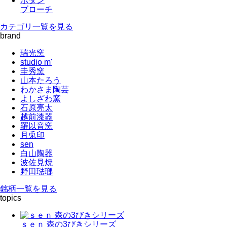
ボタン
ブローチ
カテゴリ一覧を見る
brand
瑞光窯
studio m'
圭秀窯
山本たろう
わかさま陶芸
よしざわ窯
石原亮太
越前漆器
羅以音窯
月兎印
sen
白山陶器
波佐見焼
野田琺瑯
銘柄一覧を見る
topics
ｓｅｎ 森の3びきシリーズ