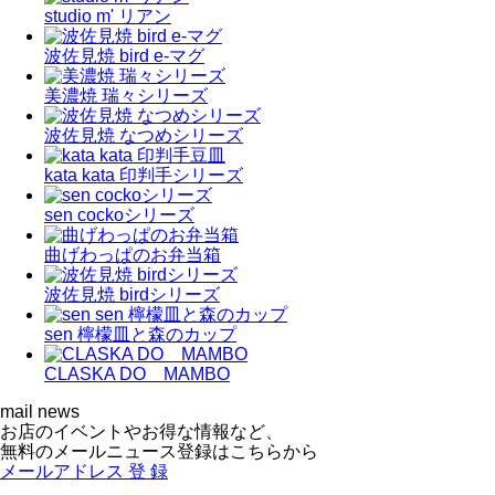
studio m' リアン
波佐見焼 bird e-マグ
美濃焼 瑞々シリーズ
波佐見焼 なつめシリーズ
kata kata 印判手シリーズ
sen cockoシリーズ
曲げわっぱのお弁当箱
波佐見焼 birdシリーズ
sen 檸檬皿と森のカップ
CLASKA DO MAMBO
mail news
お店のイベントやお得な情報など、
無料のメールニュース登録はこちらから
メールアドレス
登 録