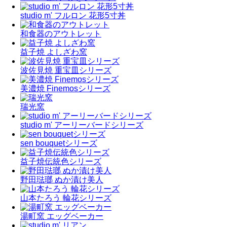
studio m' フルロン 花形5寸丼
和食器のアウトレット
益子焼 よしざわ窯
波佐見焼 重宝皿シリーズ
美濃焼 Finemosシリーズ
瑞光窯
studio m' アーリーバードシリーズ
sen bouquetシリーズ
益子焼伝統色シリーズ
野田琺瑯 ぬか漬け美人
山本たろう 輪花シリーズ
湯町窯 エッグベーカー