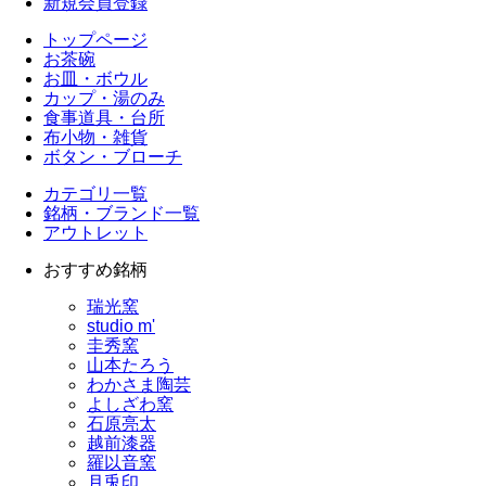
新規会員登録
トップページ
お茶碗
お皿・ボウル
カップ・湯のみ
食事道具・台所
布小物・雑貨
ボタン・ブローチ
カテゴリ一覧
銘柄・ブランド一覧
アウトレット
おすすめ銘柄
瑞光窯
studio m'
圭秀窯
山本たろう
わかさま陶芸
よしざわ窯
石原亮太
越前漆器
羅以音窯
月兎印