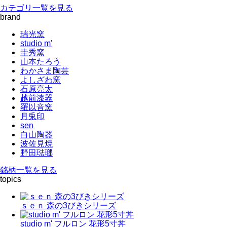
カテゴリ一覧を見る
brand
瑞光窯
studio m'
圭秀窯
山本たろう
わかさま陶芸
よしざわ窯
石原亮太
越前漆器
羅以音窯
月兎印
sen
白山陶器
波佐見焼
野田琺瑯
銘柄一覧を見る
topics
ｓｅｎ 森の3びきシリーズ
studio m' フルロン 花形5寸丼