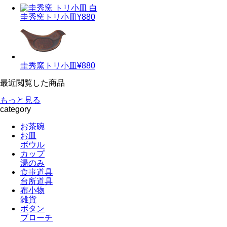
圭秀窯
トリ小皿
¥880
圭秀窯
トリ小皿
¥880
最近閲覧した商品
もっと見る
category
お茶碗
お皿
ボウル
カップ
湯のみ
食事道具
台所道具
布小物
雑貨
ボタン
ブローチ