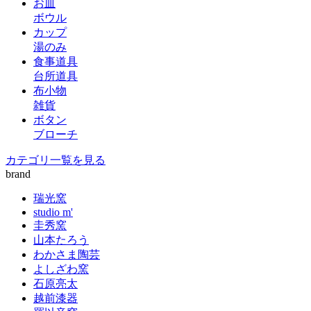
お皿
ボウル
カップ
湯のみ
食事道具
台所道具
布小物
雑貨
ボタン
ブローチ
カテゴリ一覧を見る
brand
瑞光窯
studio m'
圭秀窯
山本たろう
わかさま陶芸
よしざわ窯
石原亮太
越前漆器