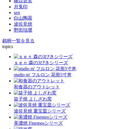
羅以音窯
月兎印
sen
白山陶器
波佐見焼
野田琺瑯
銘柄一覧を見る
topics
ｓｅｎ 森の3びきシリーズ
studio m' フルロン 花形5寸丼
和食器のアウトレット
益子焼 よしざわ窯
波佐見焼 重宝皿シリーズ
美濃焼 Finemosシリーズ