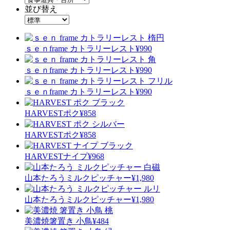
並び替え
ｓｅｎ
frame カトラリーレスト
¥990
ｓｅｎ
frame カトラリーレスト
¥990
ｓｅｎ
frame カトラリーレスト
¥990
HARVEST
ポク
¥858
HARVEST
ポク
¥858
HARVEST
ナイプ
¥968
山本たろう
ミルクピッチャー
¥1,980
山本たろう
ミルクピッチャー
¥1,980
美濃焼
箸置き 小鳥
¥484