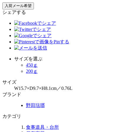
シェアする
サイズを選ぶ
450ｇ
200ｇ
サイズ
W15.7×D9.7×H8.1cm／0.76L
ブランド
野田琺瑯
カテゴリ
食事道具・台所