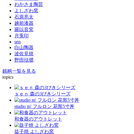
わかさま陶芸
よしざわ窯
石原亮太
越前漆器
羅以音窯
月兎印
sen
白山陶器
波佐見焼
野田琺瑯
銘柄一覧を見る
topics
ｓｅｎ 森の3びきシリーズ
studio m' フルロン 花形5寸丼
和食器のアウトレット
益子焼 よしざわ窯