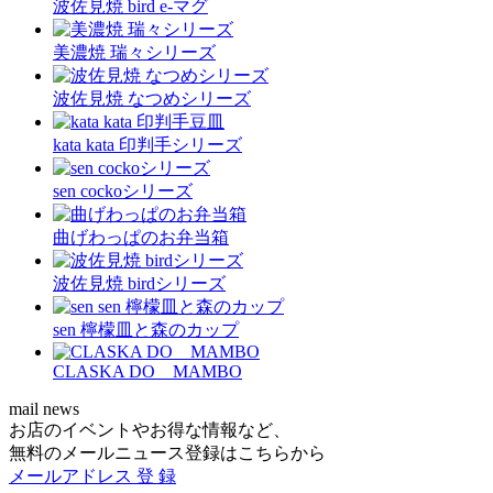
波佐見焼 bird e-マグ
美濃焼 瑞々シリーズ
波佐見焼 なつめシリーズ
kata kata 印判手シリーズ
sen cockoシリーズ
曲げわっぱのお弁当箱
波佐見焼 birdシリーズ
sen 檸檬皿と森のカップ
CLASKA DO MAMBO
mail news
お店のイベントやお得な情報など、
無料のメールニュース登録はこちらから
メールアドレス
登 録