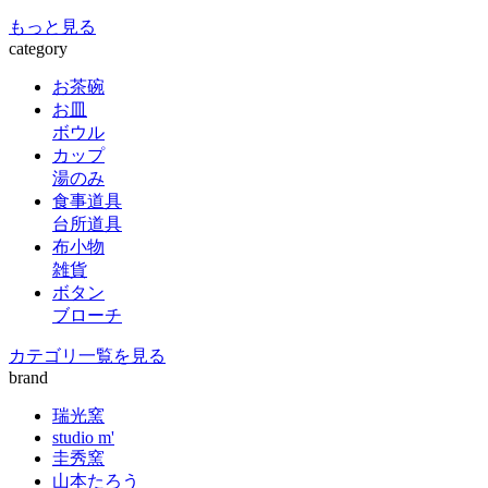
もっと見る
category
お茶碗
お皿
ボウル
カップ
湯のみ
食事道具
台所道具
布小物
雑貨
ボタン
ブローチ
カテゴリ一覧を見る
brand
瑞光窯
studio m'
圭秀窯
山本たろう