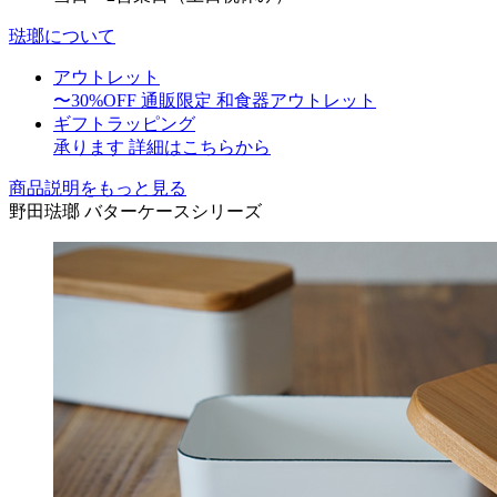
琺瑯について
アウトレット
〜30%OFF
通販限定 和食器アウトレット
ギフトラッピング
承ります
詳細はこちらから
商品説明をもっと見る
野田琺瑯 バターケースシリーズ