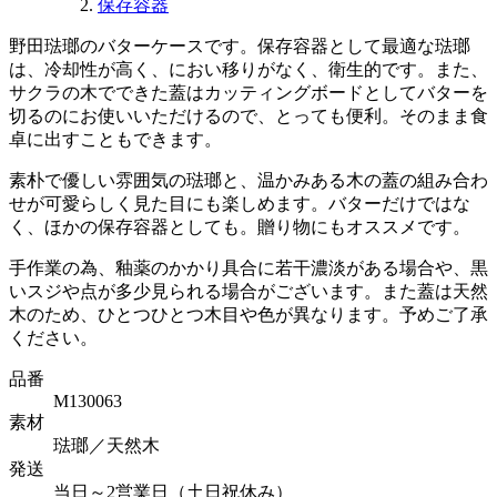
保存容器
野田琺瑯のバターケースです。保存容器として最適な琺瑯
は、冷却性が高く、におい移りがなく、衛生的です。また、
サクラの木でできた蓋はカッティングボードとしてバターを
切るのにお使いいただけるので、とっても便利。そのまま食
卓に出すこともできます。
素朴で優しい雰囲気の琺瑯と、温かみある木の蓋の組み合わ
せが可愛らしく見た目にも楽しめます。バターだけではな
く、ほかの保存容器としても。贈り物にもオススメです。
手作業の為、釉薬のかかり具合に若干濃淡がある場合や、黒
いスジや点が多少見られる場合がございます。また蓋は天然
木のため、ひとつひとつ木目や色が異なります。予めご了承
ください。
品番
M130063
素材
琺瑯／天然木
発送
当日～2営業日（土日祝休み）