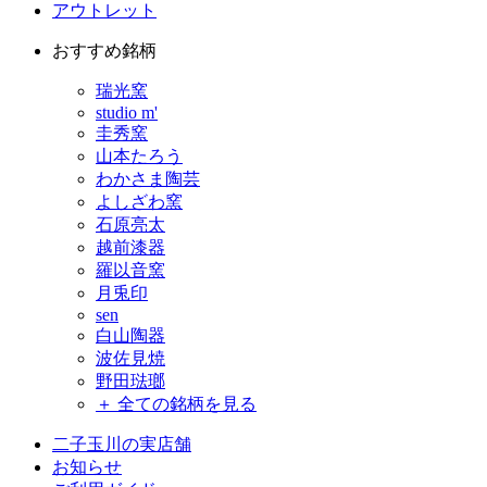
アウトレット
おすすめ銘柄
瑞光窯
studio m'
圭秀窯
山本たろう
わかさま陶芸
よしざわ窯
石原亮太
越前漆器
羅以音窯
月兎印
sen
白山陶器
波佐見焼
野田琺瑯
＋ 全ての銘柄を見る
二子玉川の実店舗
お知らせ