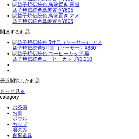
益子焼伝統色
鳥箸置き
¥605
益子焼伝統色
鳥箸置き
¥605
関連する商品
益子焼伝統色
5寸皿（ソーサー）
¥880
益子焼伝統色
コーヒーカップ
¥1,210
最近閲覧した商品
もっと見る
category
お茶碗
お皿
ボウル
カップ
湯のみ
食事道具