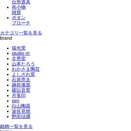
台所道具
布小物
雑貨
ボタン
ブローチ
カテゴリ一覧を見る
brand
瑞光窯
studio m'
圭秀窯
山本たろう
わかさま陶芸
よしざわ窯
石原亮太
越前漆器
羅以音窯
月兎印
sen
白山陶器
波佐見焼
野田琺瑯
銘柄一覧を見る