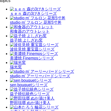
topics
ｓｅｎ 森の3びきシリーズ
studio m' フルロン 花形5寸丼
和食器のアウトレット
益子焼 よしざわ窯
波佐見焼 重宝皿シリーズ
美濃焼 Finemosシリーズ
瑞光窯
studio m' アーリーバードシリーズ
sen bouquetシリーズ
益子焼伝統色シリーズ
野田琺瑯 ぬか漬け美人