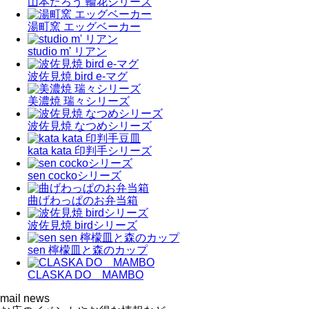
山本たろう 輪花シリーズ
湯町窯 エッグベーカー
studio m' リアン
波佐見焼 bird e-マグ
美濃焼 瑞々シリーズ
波佐見焼 なつめシリーズ
kata kata 印判手シリーズ
sen cockoシリーズ
曲げわっぱのお弁当箱
波佐見焼 birdシリーズ
sen 檸檬皿と森のカップ
CLASKA DO MAMBO
mail news