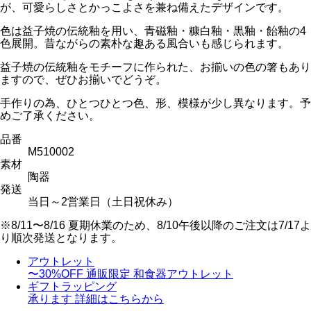
が、可愛らしさとかっこよさを兼ね備えたデザインです。
色は益子焼の伝統釉を用い、青磁釉・糠白釉・黒釉・飴釉の4
色展開。昔ながらの素朴な趣ある風合いも感じられます。
益子焼の伝統釉をモチーフに作られた、お揃いの色の箸もあり
ますので、ぜひお揃いでどうぞ。
手作りの為、ひとつひとつ色、形、模様が少し異なります。予
めご了承ください。
品番
M510002
素材
陶器
発送
当日～2営業日（土日祝休み）
※8/11〜8/16 夏期休業のため、8/10午後以降のご注文は7/17よ
り順次発送となります。
アウトレット
〜30%OFF
通販限定 和食器アウトレット
ギフトラッピング
承ります
詳細はこちらから