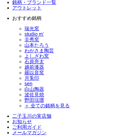
銘柄・ブランド一覧
アウトレット
おすすめ銘柄
瑞光窯
studio m'
圭秀窯
山本たろう
わかさま陶芸
よしざわ窯
石原亮太
越前漆器
羅以音窯
月兎印
sen
白山陶器
波佐見焼
野田琺瑯
＋ 全ての銘柄を見る
二子玉川の実店舗
お知らせ
ご利用ガイド
メールマガジン