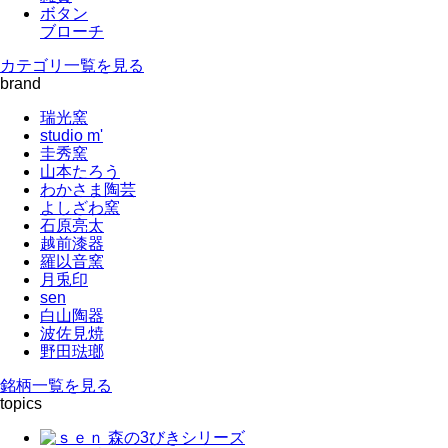
ボタン
ブローチ
カテゴリ一覧を見る
brand
瑞光窯
studio m'
圭秀窯
山本たろう
わかさま陶芸
よしざわ窯
石原亮太
越前漆器
羅以音窯
月兎印
sen
白山陶器
波佐見焼
野田琺瑯
銘柄一覧を見る
topics