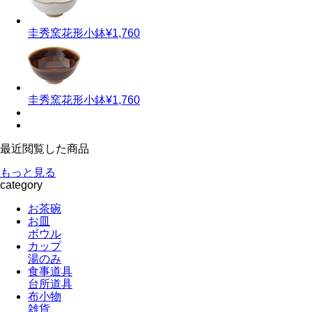
圭秀窯
花形小鉢
¥1,760
圭秀窯
花形小鉢
¥1,760
最近閲覧した商品
もっと見る
category
お茶碗
お皿
ボウル
カップ
湯のみ
食事道具
台所道具
布小物
雑貨