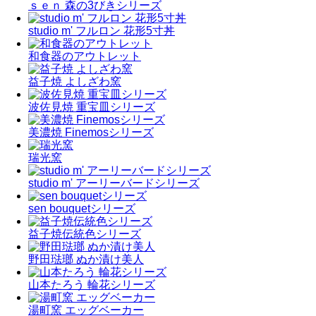
ｓｅｎ 森の3びきシリーズ
studio m' フルロン 花形5寸丼
和食器のアウトレット
益子焼 よしざわ窯
波佐見焼 重宝皿シリーズ
美濃焼 Finemosシリーズ
瑞光窯
studio m' アーリーバードシリーズ
sen bouquetシリーズ
益子焼伝統色シリーズ
野田琺瑯 ぬか漬け美人
山本たろう 輪花シリーズ
湯町窯 エッグベーカー