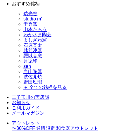
おすすめ銘柄
瑞光窯
studio m'
圭秀窯
山本たろう
わかさま陶芸
よしざわ窯
石原亮太
越前漆器
羅以音窯
月兎印
sen
白山陶器
波佐見焼
野田琺瑯
＋ 全ての銘柄を見る
二子玉川の実店舗
お知らせ
ご利用ガイド
メールマガジン
アウトレット
〜30%OFF
通販限定 和食器アウトレット