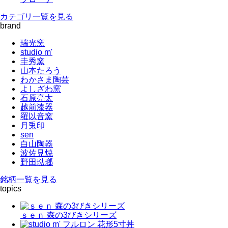
カテゴリ一覧を見る
brand
瑞光窯
studio m'
圭秀窯
山本たろう
わかさま陶芸
よしざわ窯
石原亮太
越前漆器
羅以音窯
月兎印
sen
白山陶器
波佐見焼
野田琺瑯
銘柄一覧を見る
topics
ｓｅｎ 森の3びきシリーズ