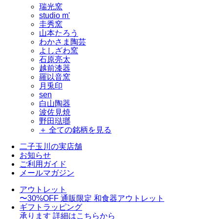
瑞光窯
studio m'
圭秀窯
山本たろう
わかさま陶芸
よしざわ窯
石原亮太
越前漆器
羅以音窯
月兎印
sen
白山陶器
波佐見焼
野田琺瑯
＋ 全ての銘柄を見る
二子玉川の実店舗
お知らせ
ご利用ガイド
メールマガジン
アウトレット
〜30%OFF
通販限定 和食器アウトレット
ギフトラッピング
承ります
詳細はこちらから