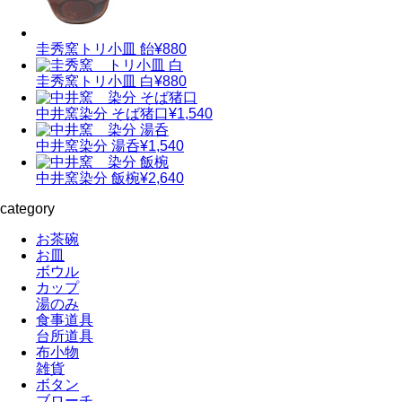
圭秀窯
トリ小皿 飴
¥880
圭秀窯
トリ小皿 白
¥880
中井窯
染分 そば猪口
¥1,540
中井窯
染分 湯呑
¥1,540
中井窯
染分 飯椀
¥2,640
category
お茶碗
お皿
ボウル
カップ
湯のみ
食事道具
台所道具
布小物
雑貨
ボタン
ブローチ