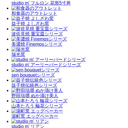
studio m' フルロン 花形5寸丼
和食器のアウトレット
益子焼 よしざわ窯
波佐見焼 重宝皿シリーズ
美濃焼 Finemosシリーズ
瑞光窯
studio m' アーリーバードシリーズ
sen bouquetシリーズ
益子焼伝統色シリーズ
野田琺瑯 ぬか漬け美人
山本たろう 輪花シリーズ
湯町窯 エッグベーカー
studio m' リアン