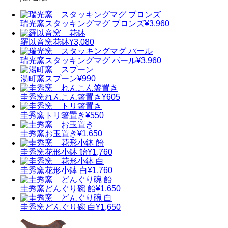
瑞光窯
スタッキングマグ ブロンズ
¥3,960
羅以音窯
花鉢
¥3,080
瑞光窯
スタッキングマグ パール
¥3,960
湯町窯
スプーン
¥990
圭秀窯
れんこん箸置き
¥605
圭秀窯
トリ箸置き
¥550
圭秀窯
お玉置き
¥1,650
圭秀窯
花形小鉢 飴
¥1,760
圭秀窯
花形小鉢 白
¥1,760
圭秀窯
どんぐり碗 飴
¥1,650
圭秀窯
どんぐり碗 白
¥1,650