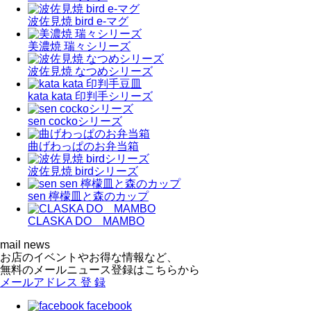
波佐見焼 bird e-マグ
美濃焼 瑞々シリーズ
波佐見焼 なつめシリーズ
kata kata 印判手シリーズ
sen cockoシリーズ
曲げわっぱのお弁当箱
波佐見焼 birdシリーズ
sen 檸檬皿と森のカップ
CLASKA DO MAMBO
mail news
お店のイベントやお得な情報など、
無料のメールニュース登録はこちらから
メールアドレス
登 録
facebook