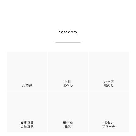
category
お皿
カップ
お茶碗
ボウル
湯のみ
食事道具
布小物
ボタン
台所道具
雑貨
ブローチ