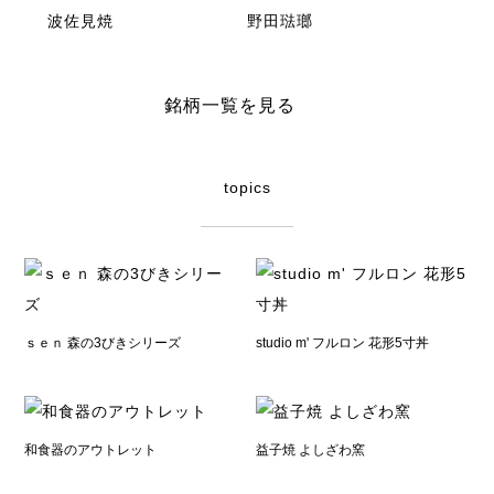
波佐見焼
野田琺瑯
銘柄一覧を見る
topics
ｓｅｎ 森の3びきシリーズ
studio m' フルロン 花形5寸丼
和食器のアウトレット
益子焼 よしざわ窯