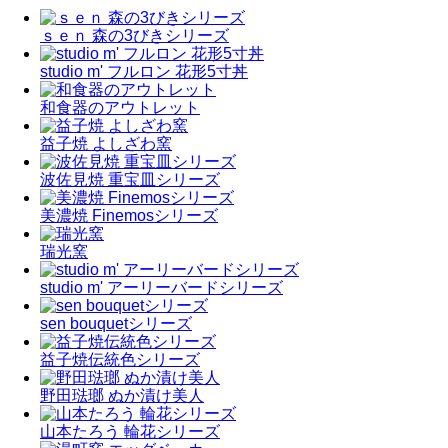
ｓｅｎ 森の3びきシリーズ
studio m' フルロン 花形5寸丼
和食器のアウトレット
益子焼 よしざわ窯
波佐見焼 重宝皿シリーズ
美濃焼 Finemosシリーズ
瑞光窯
studio m' アーリーバードシリーズ
sen bouquetシリーズ
益子焼伝統色シリーズ
野田琺瑯 ぬか漬け美人
山本たろう 輪花シリーズ