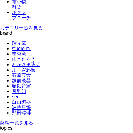
布小物
雑貨
ボタン
ブローチ
カテゴリ一覧を見る
brand
瑞光窯
studio m'
圭秀窯
山本たろう
わかさま陶芸
よしざわ窯
石原亮太
越前漆器
羅以音窯
月兎印
sen
白山陶器
波佐見焼
野田琺瑯
銘柄一覧を見る
topics