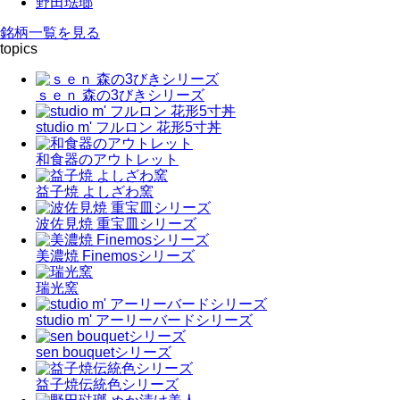
野田琺瑯
銘柄一覧を見る
topics
ｓｅｎ 森の3びきシリーズ
studio m' フルロン 花形5寸丼
和食器のアウトレット
益子焼 よしざわ窯
波佐見焼 重宝皿シリーズ
美濃焼 Finemosシリーズ
瑞光窯
studio m' アーリーバードシリーズ
sen bouquetシリーズ
益子焼伝統色シリーズ