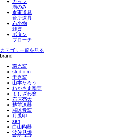
カップ
湯のみ
食事道具
台所道具
布小物
雑貨
ボタン
ブローチ
カテゴリ一覧を見る
brand
瑞光窯
studio m'
圭秀窯
山本たろう
わかさま陶芸
よしざわ窯
石原亮太
越前漆器
羅以音窯
月兎印
sen
白山陶器
波佐見焼