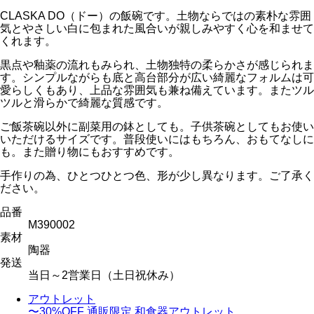
CLASKA DO（ドー）の飯碗です。土物ならではの素朴な雰囲
気とやさしい白に包まれた風合いが親しみやすく心を和ませて
くれます。
黒点や釉薬の流れもみられ、土物独特の柔らかさが感じられま
す。シンプルながらも底と高台部分が広い綺麗なフォルムは可
愛らしくもあり、上品な雰囲気も兼ね備えています。またツル
ツルと滑らかで綺麗な質感です。
ご飯茶碗以外に副菜用の鉢としても。子供茶碗としてもお使い
いただけるサイズです。普段使いにはもちろん、おもてなしに
も。また贈り物にもおすすめです。
手作りの為、ひとつひとつ色、形が少し異なります。ご了承く
ださい。
品番
M390002
素材
陶器
発送
当日～2営業日（土日祝休み）
アウトレット
〜30%OFF
通販限定 和食器アウトレット