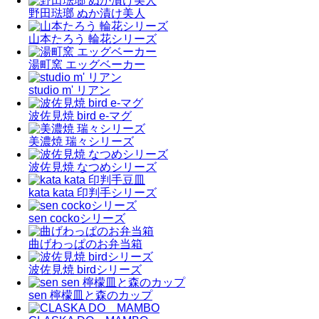
野田琺瑯 ぬか漬け美人
山本たろう 輪花シリーズ
湯町窯 エッグベーカー
studio m' リアン
波佐見焼 bird e-マグ
美濃焼 瑞々シリーズ
波佐見焼 なつめシリーズ
kata kata 印判手シリーズ
sen cockoシリーズ
曲げわっぱのお弁当箱
波佐見焼 birdシリーズ
sen 檸檬皿と森のカップ