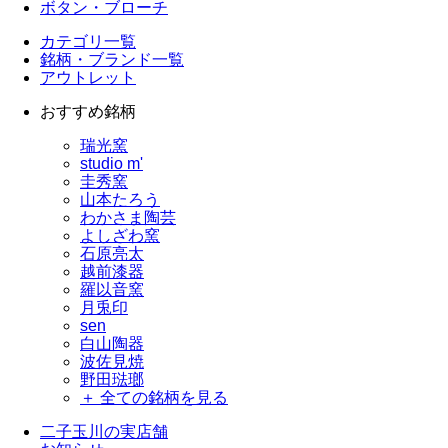
ボタン・ブローチ
カテゴリ一覧
銘柄・ブランド一覧
アウトレット
おすすめ銘柄
瑞光窯
studio m'
圭秀窯
山本たろう
わかさま陶芸
よしざわ窯
石原亮太
越前漆器
羅以音窯
月兎印
sen
白山陶器
波佐見焼
野田琺瑯
＋ 全ての銘柄を見る
二子玉川の実店舗