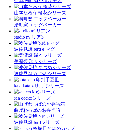
野田琺瑯 ぬか漬け美人
山本たろう 輪花シリーズ
湯町窯 エッグベーカー
studio m' リアン
波佐見焼 bird e-マグ
美濃焼 瑞々シリーズ
波佐見焼 なつめシリーズ
kata kata 印判手シリーズ
sen cockoシリーズ
曲げわっぱのお弁当箱
波佐見焼 birdシリーズ