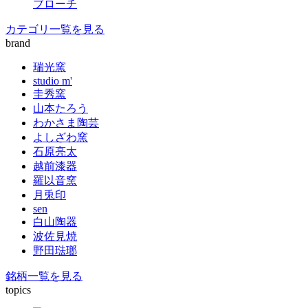
ブローチ
カテゴリ一覧を見る
brand
瑞光窯
studio m'
圭秀窯
山本たろう
わかさま陶芸
よしざわ窯
石原亮太
越前漆器
羅以音窯
月兎印
sen
白山陶器
波佐見焼
野田琺瑯
銘柄一覧を見る
topics