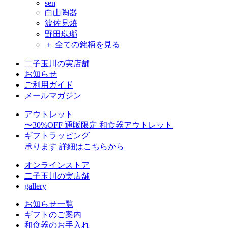
sen
白山陶器
波佐見焼
野田琺瑯
＋ 全ての銘柄を見る
二子玉川の実店舗
お知らせ
ご利用ガイド
メールマガジン
アウトレット
〜30%OFF
通販限定 和食器アウトレット
ギフトラッピング
承ります
詳細はこちらから
オンラインストア
二子玉川の実店舗
gallery
お知らせ一覧
ギフトのご案内
和食器のお手入れ