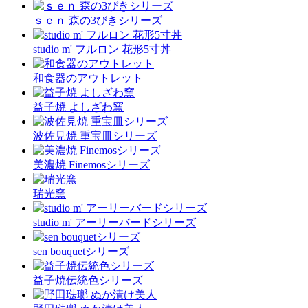
ｓｅｎ 森の3びきシリーズ
studio m' フルロン 花形5寸丼
和食器のアウトレット
益子焼 よしざわ窯
波佐見焼 重宝皿シリーズ
美濃焼 Finemosシリーズ
瑞光窯
studio m' アーリーバードシリーズ
sen bouquetシリーズ
益子焼伝統色シリーズ