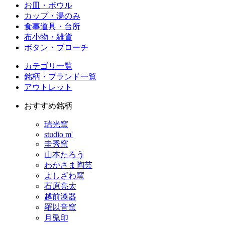
お皿・ボウル
カップ・湯のみ
食事道具・台所
布小物・雑貨
ボタン・ブローチ
カテゴリ一覧
銘柄・ブランド一覧
アウトレット
おすすめ銘柄
瑞光窯
studio m'
圭秀窯
山本たろう
わかさま陶芸
よしざわ窯
石原亮太
越前漆器
羅以音窯
月兎印