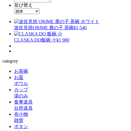
並び替え
波佐見焼
ORIME 鹿の子 茶碗
¥1,540
CLASKA DO
飯碗 小
¥1,980
category
お茶碗
お皿
ボウル
カップ
湯のみ
食事道具
台所道具
布小物
雑貨
ボタン