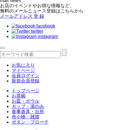
mail news
お店のイベントやお得な情報など、
無料のメールニュース登録はこちらから
メールアドレス
登 録
facebook
twitter
instagram
お気に入り
マイページ
会員ログイン
新規会員登録
トップページ
お茶碗
お皿・ボウル
カップ・湯のみ
食事道具・台所
布小物・雑貨
ボタン・ブローチ