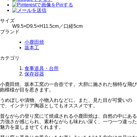
サイズ
W9.5×D9.5×H11.5cm／口経5cm
ブランド
小鹿田焼
坂本工
カテゴリ
食事道具・台所
保存容器
小鹿田焼、坂本工窯の一合壺です。大胆に施された独特な飛び
鉋模様が目を惹きます。
うめぼしや漬物、小物入れなどに。また、見た目が可愛いの
で、インテリア陶器としてもオススメです。
昔ながらの登り窯にて焼成される小鹿田焼は、自然の中にある
力強さが感じられ、素朴ながらも味わい深く、一つ一つ違った
魅力を楽しませてくれます。