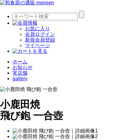
お気に入り
会員ログイン
新規会員登録
マイページ
ホーム
お知らせ
実店舗
gallery
小鹿田焼
飛び鉋 一合壺