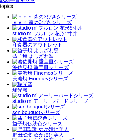
銘柄一覧を見る
topics
ｓｅｎ 森の3びきシリーズ
studio m' フルロン 花形5寸丼
和食器のアウトレット
益子焼 よしざわ窯
波佐見焼 重宝皿シリーズ
美濃焼 Finemosシリーズ
瑞光窯
studio m' アーリーバードシリーズ
sen bouquetシリーズ
益子焼伝統色シリーズ
野田琺瑯 ぬか漬け美人