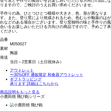
登り窯と手作りの風合いをお楽しみいただける方向けの品にな
りますので、ご検討のうえお買い求めくださいませ。
手作りの為、ひとつひとつ模様や大きさ、色、形が異なりま
す。また、登り窯により焼成されるため、色むらや釉薬のはが
れなどのある場合がございます。登り窯独特の味と手作りの風
合いをお楽しみいただける方向けの商品ですので、予めご了承
ください。
品番
M050027
素材
陶器
発送
当日～2営業日（土日祝休み）
アウトレット
〜30%OFF
通販限定 和食器アウトレット
ギフトラッピング
承ります
詳細はこちらから
商品説明をもっと見る
小鹿田焼 飛び鉋シリーズ