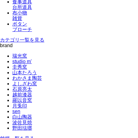
食事道具
台所道具
布小物
雑貨
ボタン
ブローチ
カテゴリ一覧を見る
brand
瑞光窯
studio m'
圭秀窯
山本たろう
わかさま陶芸
よしざわ窯
石原亮太
越前漆器
羅以音窯
月兎印
sen
白山陶器
波佐見焼
野田琺瑯