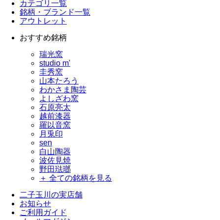
カテゴリ一覧
銘柄・ブランド一覧
アウトレット
おすすめ銘柄
瑞光窯
studio m'
圭秀窯
山本たろう
わかさま陶芸
よしざわ窯
石原亮太
越前漆器
羅以音窯
月兎印
sen
白山陶器
波佐見焼
野田琺瑯
＋ 全ての銘柄を見る
二子玉川の実店舗
お知らせ
ご利用ガイド