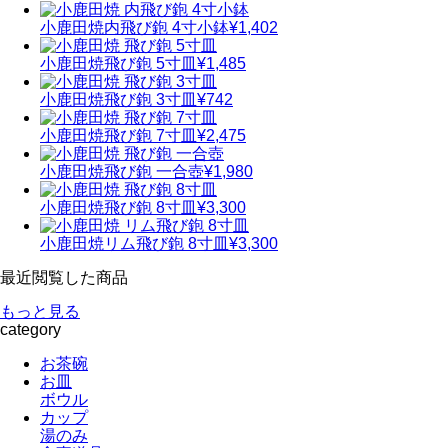
小鹿田焼
内飛び鉋 4寸小鉢
¥1,402
小鹿田焼
飛び鉋 5寸皿
¥1,485
小鹿田焼
飛び鉋 3寸皿
¥742
小鹿田焼
飛び鉋 7寸皿
¥2,475
小鹿田焼
飛び鉋 一合壺
¥1,980
小鹿田焼
飛び鉋 8寸皿
¥3,300
小鹿田焼
リム飛び鉋 8寸皿
¥3,300
最近閲覧した商品
もっと見る
category
お茶碗
お皿
ボウル
カップ
湯のみ