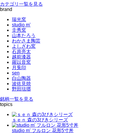
カテゴリ一覧を見る
brand
瑞光窯
studio m'
圭秀窯
山本たろう
わかさま陶芸
よしざわ窯
石原亮太
越前漆器
羅以音窯
月兎印
sen
白山陶器
波佐見焼
野田琺瑯
銘柄一覧を見る
topics
ｓｅｎ 森の3びきシリーズ
studio m' フルロン 花形5寸丼