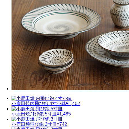
小鹿田焼
内飛び鉋 4寸小鉢
¥1,402
小鹿田焼
飛び鉋 5寸皿
¥1,485
小鹿田焼
飛び鉋 3寸皿
¥742