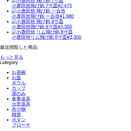
小鹿田焼
飛び鉋 7寸皿
¥2,475
小鹿田焼
飛び鉋 一合壺
¥1,980
小鹿田焼
飛び鉋 8寸皿
¥3,300
小鹿田焼
リム飛び鉋 8寸皿
¥3,300
最近閲覧した商品
もっと見る
category
お茶碗
お皿
ボウル
カップ
湯のみ
食事道具
台所道具
布小物
雑貨
ボタン
ブローチ