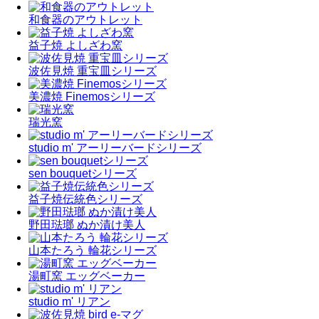
和食器のアウトレット
益子焼 よしざわ窯
波佐見焼 重宝皿シリーズ
美濃焼 Finemosシリーズ
瑞光窯
studio m' アーリーバードシリーズ
sen bouquetシリーズ
益子焼伝統色シリーズ
野田琺瑯 ぬか漬け美人
山本たろう 輪花シリーズ
湯町窯 エッグベーカー
studio m' リアン