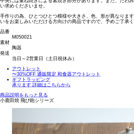
中央には重ね焼きによる素焼き部分があります。また、たわみ
い求めくださいませ。
手作りの為、ひとつひとつ模様や大きさ、色、形が異なります
いをお楽しみいただける方向けの商品ですので、予めご了承く
品番
M050021
素材
陶器
発送
当日～2営業日（土日祝休み）
アウトレット
〜30%OFF
通販限定 和食器アウトレット
ギフトラッピング
承ります
詳細はこちらから
商品説明をもっと見る
小鹿田焼 飛び鉋シリーズ