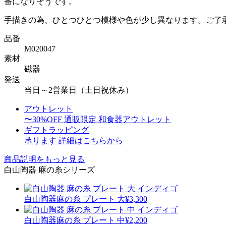
番になりそうです。
手描きの為、ひとつひとつ模様や色が少し異なります。ご了
品番
M020047
素材
磁器
発送
当日～2営業日（土日祝休み）
アウトレット
〜30%OFF
通販限定 和食器アウトレット
ギフトラッピング
承ります
詳細はこちらから
商品説明をもっと見る
白山陶器 麻の糸シリーズ
白山陶器
麻の糸 プレート 大
¥3,300
白山陶器
麻の糸 プレート 中
¥2,200