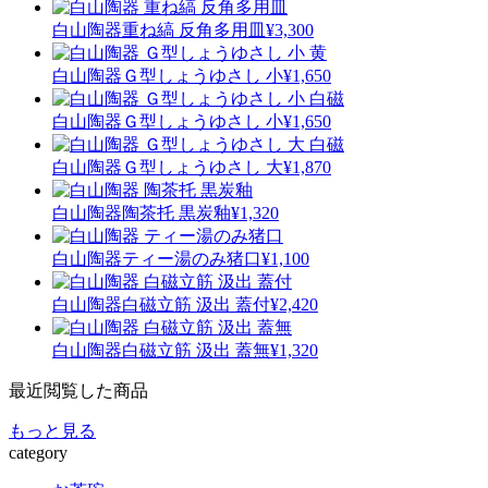
白山陶器
重ね縞 反角多用皿
¥3,300
白山陶器
Ｇ型しょうゆさし 小
¥1,650
白山陶器
Ｇ型しょうゆさし 小
¥1,650
白山陶器
Ｇ型しょうゆさし 大
¥1,870
白山陶器
陶茶托 黒炭釉
¥1,320
白山陶器
ティー湯のみ猪口
¥1,100
白山陶器
白磁立筋 汲出 蓋付
¥2,420
白山陶器
白磁立筋 汲出 蓋無
¥1,320
最近閲覧した商品
もっと見る
category