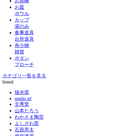
お茶碗
お皿
ボウル
カップ
湯のみ
食事道具
台所道具
布小物
雑貨
ボタン
ブローチ
カテゴリ一覧を見る
brand
瑞光窯
studio m'
圭秀窯
山本たろう
わかさま陶芸
よしざわ窯
石原亮太