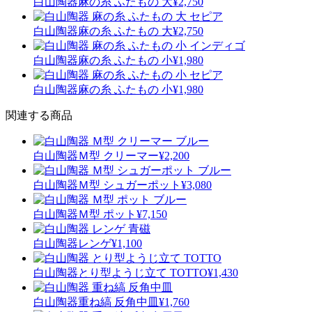
白山陶器
麻の糸 ふたもの 大
¥2,750
白山陶器
麻の糸 ふたもの 大
¥2,750
白山陶器
麻の糸 ふたもの 小
¥1,980
白山陶器
麻の糸 ふたもの 小
¥1,980
関連する商品
白山陶器
Ｍ型 クリーマー
¥2,200
白山陶器
Ｍ型 シュガーポット
¥3,080
白山陶器
Ｍ型 ポット
¥7,150
白山陶器
レンゲ
¥1,100
白山陶器
とり型ようじ立て TOTTO
¥1,430
白山陶器
重ね縞 反角中皿
¥1,760