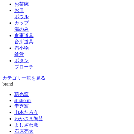
お茶碗
お皿
ボウル
カップ
湯のみ
食事道具
台所道具
布小物
雑貨
ボタン
ブローチ
カテゴリ一覧を見る
brand
瑞光窯
studio m'
圭秀窯
山本たろう
わかさま陶芸
よしざわ窯
石原亮太