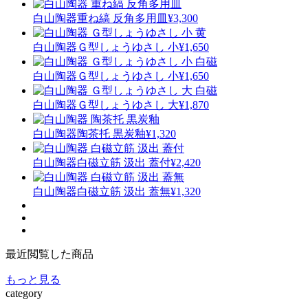
白山陶器
重ね縞 反角多用皿
¥3,300
白山陶器
Ｇ型しょうゆさし 小
¥1,650
白山陶器
Ｇ型しょうゆさし 小
¥1,650
白山陶器
Ｇ型しょうゆさし 大
¥1,870
白山陶器
陶茶托 黒炭釉
¥1,320
白山陶器
白磁立筋 汲出 蓋付
¥2,420
白山陶器
白磁立筋 汲出 蓋無
¥1,320
最近閲覧した商品
もっと見る
category