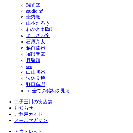
瑞光窯
studio m'
圭秀窯
山本たろう
わかさま陶芸
よしざわ窯
石原亮太
越前漆器
羅以音窯
月兎印
sen
白山陶器
波佐見焼
野田琺瑯
＋ 全ての銘柄を見る
二子玉川の実店舗
お知らせ
ご利用ガイド
メールマガジン
アウトレット