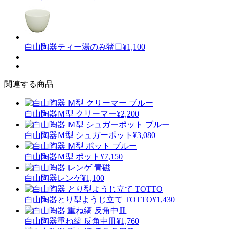
白山陶器
ティー湯のみ猪口
¥1,100
関連する商品
白山陶器
Ｍ型 クリーマー
¥2,200
白山陶器
Ｍ型 シュガーポット
¥3,080
白山陶器
Ｍ型 ポット
¥7,150
白山陶器
レンゲ
¥1,100
白山陶器
とり型ようじ立て TOTTO
¥1,430
白山陶器
重ね縞 反角中皿
¥1,760