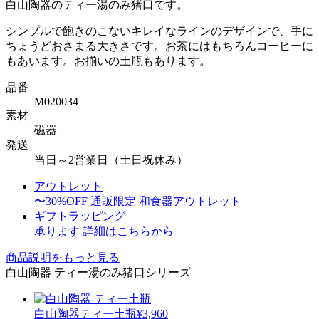
白山陶器のティー湯のみ猪口です。
シンプルで飽きのこないキレイなラインのデザインで、手に
ちょうどおさまる大きさです。お茶にはもちろんコーヒーに
もあいます。お揃いの土瓶もあります。
品番
M020034
素材
磁器
発送
当日～2営業日（土日祝休み）
アウトレット
〜30%OFF
通販限定 和食器アウトレット
ギフトラッピング
承ります
詳細はこちらから
商品説明をもっと見る
白山陶器 ティー湯のみ猪口シリーズ
白山陶器
ティー土瓶
¥3,960