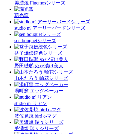
美濃焼 Finemosシリーズ
瑞光窯
studio m' アーリーバードシリーズ
sen bouquetシリーズ
益子焼伝統色シリーズ
野田琺瑯 ぬか漬け美人
山本たろう 輪花シリーズ
湯町窯 エッグベーカー
studio m' リアン
波佐見焼 bird e-マグ
美濃焼 瑞々シリーズ