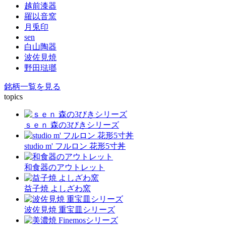
越前漆器
羅以音窯
月兎印
sen
白山陶器
波佐見焼
野田琺瑯
銘柄一覧を見る
topics
ｓｅｎ 森の3びきシリーズ
studio m' フルロン 花形5寸丼
和食器のアウトレット
益子焼 よしざわ窯
波佐見焼 重宝皿シリーズ