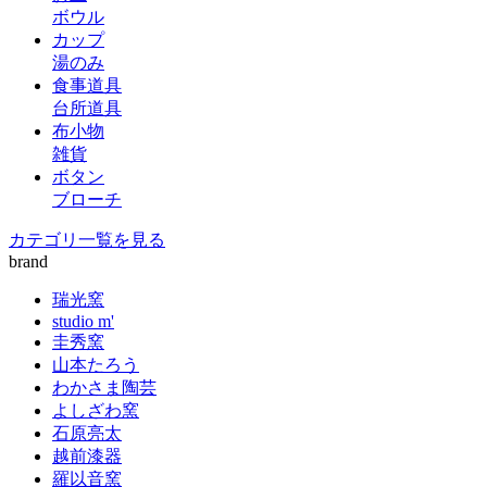
ボウル
カップ
湯のみ
食事道具
台所道具
布小物
雑貨
ボタン
ブローチ
カテゴリ一覧を見る
brand
瑞光窯
studio m'
圭秀窯
山本たろう
わかさま陶芸
よしざわ窯
石原亮太
越前漆器
羅以音窯