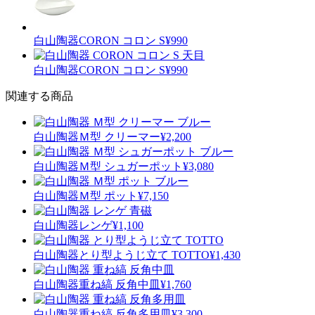
白山陶器
CORON コロン S
¥990
白山陶器
CORON コロン S
¥990
関連する商品
白山陶器
Ｍ型 クリーマー
¥2,200
白山陶器
Ｍ型 シュガーポット
¥3,080
白山陶器
Ｍ型 ポット
¥7,150
白山陶器
レンゲ
¥1,100
白山陶器
とり型ようじ立て TOTTO
¥1,430
白山陶器
重ね縞 反角中皿
¥1,760
白山陶器
重ね縞 反角多用皿
¥3,300