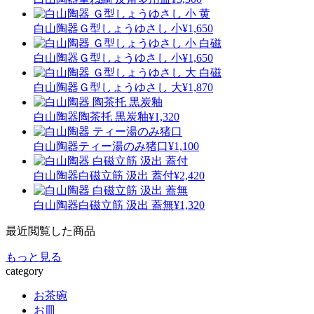
白山陶器
Ｇ型しょうゆさし 小
¥1,650
白山陶器
Ｇ型しょうゆさし 小
¥1,650
白山陶器
Ｇ型しょうゆさし 大
¥1,870
白山陶器
陶茶托 黒炭釉
¥1,320
白山陶器
ティー湯のみ猪口
¥1,100
白山陶器
白磁立筋 汲出 蓋付
¥2,420
白山陶器
白磁立筋 汲出 蓋無
¥1,320
最近閲覧した商品
もっと見る
category
お茶碗
お皿