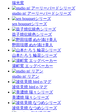
瑞光窯
studio m' アーリーバードシリーズ
sen bouquetシリーズ
益子焼伝統色シリーズ
野田琺瑯 ぬか漬け美人
山本たろう 輪花シリーズ
湯町窯 エッグベーカー
studio m' リアン
波佐見焼 bird e-マグ
美濃焼 瑞々シリーズ
波佐見焼 なつめシリーズ