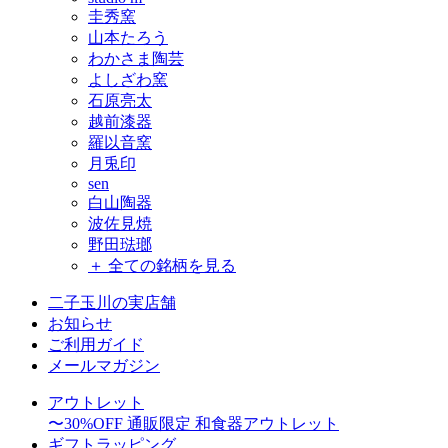
圭秀窯
山本たろう
わかさま陶芸
よしざわ窯
石原亮太
越前漆器
羅以音窯
月兎印
sen
白山陶器
波佐見焼
野田琺瑯
＋ 全ての銘柄を見る
二子玉川の実店舗
お知らせ
ご利用ガイド
メールマガジン
アウトレット
〜30%OFF
通販限定 和食器アウトレット
ギフトラッピング