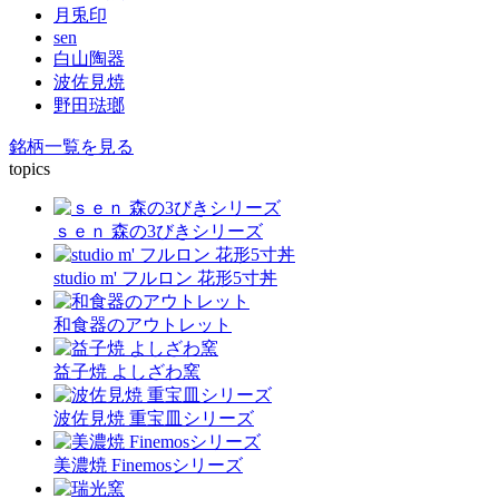
月兎印
sen
白山陶器
波佐見焼
野田琺瑯
銘柄一覧を見る
topics
ｓｅｎ 森の3びきシリーズ
studio m' フルロン 花形5寸丼
和食器のアウトレット
益子焼 よしざわ窯
波佐見焼 重宝皿シリーズ
美濃焼 Finemosシリーズ