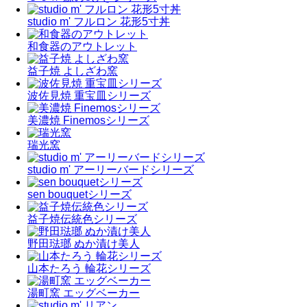
studio m' フルロン 花形5寸丼
和食器のアウトレット
益子焼 よしざわ窯
波佐見焼 重宝皿シリーズ
美濃焼 Finemosシリーズ
瑞光窯
studio m' アーリーバードシリーズ
sen bouquetシリーズ
益子焼伝統色シリーズ
野田琺瑯 ぬか漬け美人
山本たろう 輪花シリーズ
湯町窯 エッグベーカー