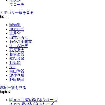
ボタン
ブローチ
カテゴリ一覧を見る
brand
瑞光窯
studio m'
圭秀窯
山本たろう
わかさま陶芸
よしざわ窯
石原亮太
越前漆器
羅以音窯
月兎印
sen
白山陶器
波佐見焼
野田琺瑯
銘柄一覧を見る
topics
ｓｅｎ 森の3びきシリーズ