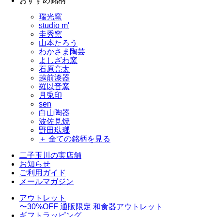
おすすめ銘柄
瑞光窯
studio m'
圭秀窯
山本たろう
わかさま陶芸
よしざわ窯
石原亮太
越前漆器
羅以音窯
月兎印
sen
白山陶器
波佐見焼
野田琺瑯
＋ 全ての銘柄を見る
二子玉川の実店舗
お知らせ
ご利用ガイド
メールマガジン
アウトレット
〜30%OFF
通販限定 和食器アウトレット
ギフトラッピング