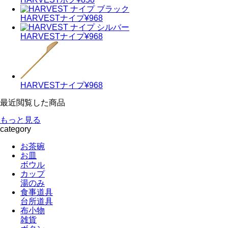
HARVEST
ナイプ
¥968
HARVEST
ナイプ
¥968
HARVEST
ナイプ
¥968
最近閲覧した商品
もっと見る
category
お茶碗
お皿
ボウル
カップ
湯のみ
食事道具
台所道具
布小物
雑貨