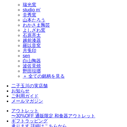
瑞光窯
studio m'
圭秀窯
山本たろう
わかさま陶芸
よしざわ窯
石原亮太
越前漆器
羅以音窯
月兎印
sen
白山陶器
波佐見焼
野田琺瑯
＋ 全ての銘柄を見る
二子玉川の実店舗
お知らせ
ご利用ガイド
メールマガジン
アウトレット
〜30%OFF
通販限定 和食器アウトレット
ギフトラッピング
承ります
詳細はこちらから