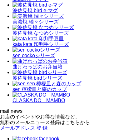
波佐見焼 bird e-マグ
美濃焼 瑞々シリーズ
波佐見焼 なつめシリーズ
kata kata 印判手シリーズ
sen cockoシリーズ
曲げわっぱのお弁当箱
波佐見焼 birdシリーズ
sen 檸檬皿と森のカップ
CLASKA DO MAMBO
mail news
お店のイベントやお得な情報など、
無料のメールニュース登録はこちらから
メールアドレス
登 録
facebook