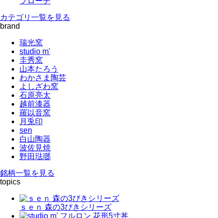
ブローチ
カテゴリ一覧を見る
brand
瑞光窯
studio m'
圭秀窯
山本たろう
わかさま陶芸
よしざわ窯
石原亮太
越前漆器
羅以音窯
月兎印
sen
白山陶器
波佐見焼
野田琺瑯
銘柄一覧を見る
topics
ｓｅｎ 森の3びきシリーズ