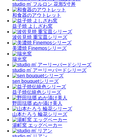
studio m' フルロン 花形5寸丼
和食器のアウトレット
益子焼 よしざわ窯
波佐見焼 重宝皿シリーズ
美濃焼 Finemosシリーズ
瑞光窯
studio m' アーリーバードシリーズ
sen bouquetシリーズ
益子焼伝統色シリーズ
野田琺瑯 ぬか漬け美人
山本たろう 輪花シリーズ
湯町窯 エッグベーカー
studio m' リアン