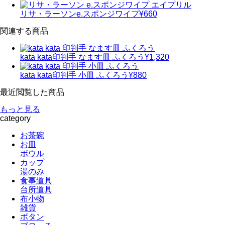
リサ・ラーソン
e.スポンジワイプ
¥660
関連する商品
kata kata
印判手 なます皿 ふくろう
¥1,320
kata kata
印判手 小皿 ふくろう
¥880
最近閲覧した商品
もっと見る
category
お茶碗
お皿
ボウル
カップ
湯のみ
食事道具
台所道具
布小物
雑貨
ボタン