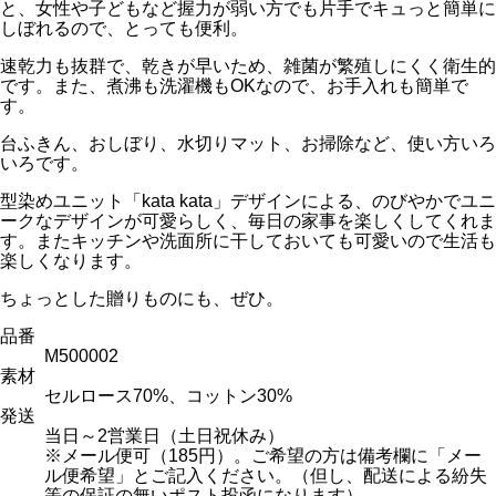
と、女性や子どもなど握力が弱い方でも片手でキュっと簡単に
しぼれるので、とっても便利。
速乾力も抜群で、乾きが早いため、雑菌が繁殖しにくく衛生的
です。また、煮沸も洗濯機もOKなので、お手入れも簡単で
す。
台ふきん、おしぼり、水切りマット、お掃除など、使い方いろ
いろです。
型染めユニット「kata kata」デザインによる、のびやかでユニ
ークなデザインが可愛らしく、毎日の家事を楽しくしてくれま
す。またキッチンや洗面所に干しておいても可愛いので生活も
楽しくなります。
ちょっとした贈りものにも、ぜひ。
品番
M500002
素材
セルロース70%、コットン30%
発送
当日～2営業日（土日祝休み）
※メール便可（185円）。ご希望の方は備考欄に「メー
ル便希望」とご記入ください。（但し、配送による紛失
等の保証の無いポスト投函になります）