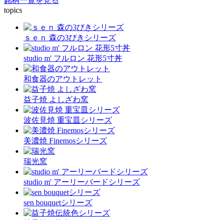
銘柄一覧を見る
topics
ｓｅｎ 森の3びきシリーズ
studio m' フルロン 花形5寸丼
和食器のアウトレット
益子焼 よしざわ窯
波佐見焼 重宝皿シリーズ
美濃焼 Finemosシリーズ
瑞光窯
studio m' アーリーバードシリーズ
sen bouquetシリーズ