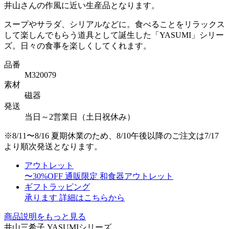
井山さんの作風に近い生産品となります。
スープやサラダ、シリアルなどに。食べることをリラックス
して楽しんでもらう道具として誕生した「YASUMI」シリー
ズ。日々の食事を楽しくしてくれます。
品番
M320079
素材
磁器
発送
当日～2営業日（土日祝休み）
※8/11〜8/16 夏期休業のため、8/10午後以降のご注文は7/17
より順次発送となります。
アウトレット
〜30%OFF
通販限定 和食器アウトレット
ギフトラッピング
承ります
詳細はこちらから
商品説明をもっと見る
井山三希子 YASUMIシリーズ