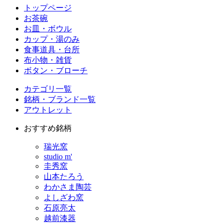
トップページ
お茶碗
お皿・ボウル
カップ・湯のみ
食事道具・台所
布小物・雑貨
ボタン・ブローチ
カテゴリ一覧
銘柄・ブランド一覧
アウトレット
おすすめ銘柄
瑞光窯
studio m'
圭秀窯
山本たろう
わかさま陶芸
よしざわ窯
石原亮太
越前漆器