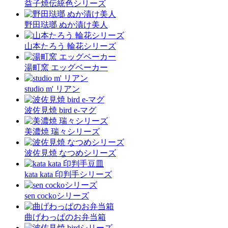
益子焼伝統色シリーズ
野田琺瑯 ぬか漬け美人
山本たろう 輪花シリーズ
湯町窯 エッグベーカー
studio m' リアン
波佐見焼 bird e-マグ
美濃焼 瑞々シリーズ
波佐見焼 なつめシリーズ
kata kata 印判手シリーズ
sen cockoシリーズ
曲げわっぱのお弁当箱