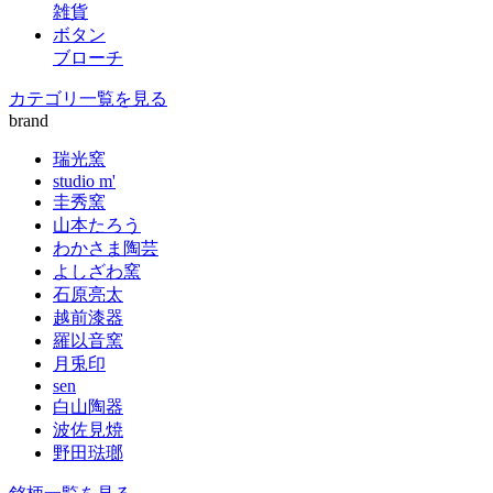
雑貨
ボタン
ブローチ
カテゴリ一覧を見る
brand
瑞光窯
studio m'
圭秀窯
山本たろう
わかさま陶芸
よしざわ窯
石原亮太
越前漆器
羅以音窯
月兎印
sen
白山陶器
波佐見焼
野田琺瑯