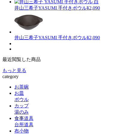
井山三希子
YASUMI 手付きボウル
¥2,090
井山三希子
YASUMI 手付きボウル
¥2,090
最近閲覧した商品
もっと見る
category
お茶碗
お皿
ボウル
カップ
湯のみ
食事道具
台所道具
布小物