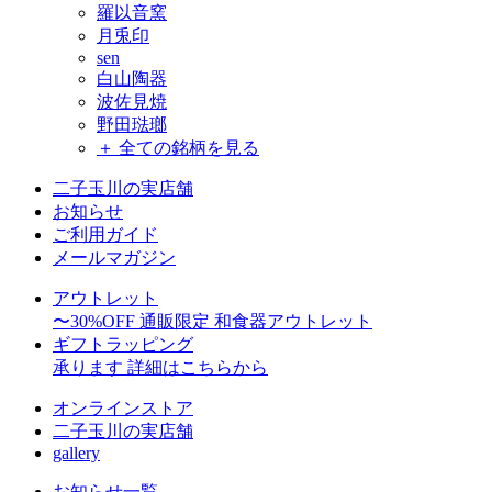
羅以音窯
月兎印
sen
白山陶器
波佐見焼
野田琺瑯
＋ 全ての銘柄を見る
二子玉川の実店舗
お知らせ
ご利用ガイド
メールマガジン
アウトレット
〜30%OFF
通販限定 和食器アウトレット
ギフトラッピング
承ります
詳細はこちらから
オンラインストア
二子玉川の実店舗
gallery
お知らせ一覧