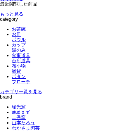
最近閲覧した商品
もっと見る
category
お茶碗
お皿
ボウル
カップ
湯のみ
食事道具
台所道具
布小物
雑貨
ボタン
ブローチ
カテゴリ一覧を見る
brand
瑞光窯
studio m'
圭秀窯
山本たろう
わかさま陶芸