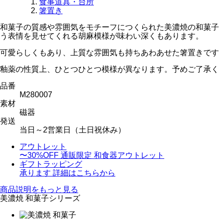
食事道具・台所
箸置き
和菓子の質感や雰囲気をモチーフにつくられた美濃焼の和菓子
う表情を見せてくれる胡麻模様が味わい深くもあります。
可愛らしくもあり、上質な雰囲気も持ちあわあせた箸置きです
釉薬の性質上、ひとつひとつ模様が異なります。予めご了承く
品番
M280007
素材
磁器
発送
当日～2営業日（土日祝休み）
アウトレット
〜30%OFF
通販限定 和食器アウトレット
ギフトラッピング
承ります
詳細はこちらから
商品説明をもっと見る
美濃焼 和菓子シリーズ