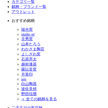
カテゴリ一覧
銘柄・ブランド一覧
アウトレット
おすすめ銘柄
瑞光窯
studio m'
圭秀窯
山本たろう
わかさま陶芸
よしざわ窯
石原亮太
越前漆器
羅以音窯
月兎印
sen
白山陶器
波佐見焼
野田琺瑯
＋ 全ての銘柄を見る
二子玉川の実店舗