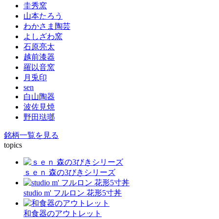
圭秀窯
山本たろう
わかさま陶芸
よしざわ窯
石原亮太
越前漆器
羅以音窯
月兎印
sen
白山陶器
波佐見焼
野田琺瑯
銘柄一覧を見る
topics
ｓｅｎ 森の3びきシリーズ
studio m' フルロン 花形5寸丼
和食器のアウトレット