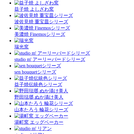
益子焼 よしざわ窯
波佐見焼 重宝皿シリーズ
美濃焼 Finemosシリーズ
瑞光窯
studio m' アーリーバードシリーズ
sen bouquetシリーズ
益子焼伝統色シリーズ
野田琺瑯 ぬか漬け美人
山本たろう 輪花シリーズ
湯町窯 エッグベーカー