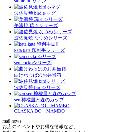
studio m' リアン
波佐見焼 bird e-マグ
美濃焼 瑞々シリーズ
波佐見焼 なつめシリーズ
kata kata 印判手シリーズ
sen cockoシリーズ
曲げわっぱのお弁当箱
波佐見焼 birdシリーズ
sen 檸檬皿と森のカップ
CLASKA DO MAMBO
mail news
お店のイベントやお得な情報など、