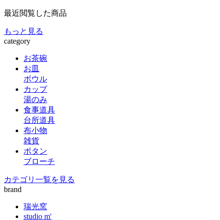
最近閲覧した商品
もっと見る
category
お茶碗
お皿
ボウル
カップ
湯のみ
食事道具
台所道具
布小物
雑貨
ボタン
ブローチ
カテゴリ一覧を見る
brand
瑞光窯
studio m'