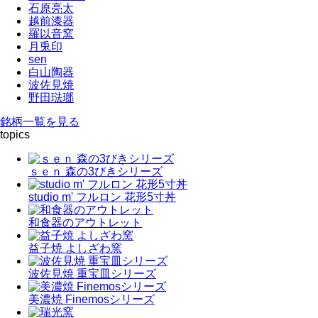
石原亮太
越前漆器
羅以音窯
月兎印
sen
白山陶器
波佐見焼
野田琺瑯
銘柄一覧を見る
topics
ｓｅｎ 森の3びきシリーズ
studio m' フルロン 花形5寸丼
和食器のアウトレット
益子焼 よしざわ窯
波佐見焼 重宝皿シリーズ
美濃焼 Finemosシリーズ