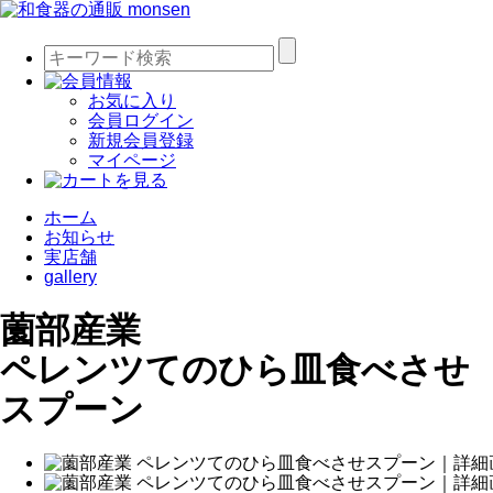
お気に入り
会員ログイン
新規会員登録
マイページ
ホーム
お知らせ
実店舗
gallery
薗部産業
ペレンツてのひら皿食べさせ
スプーン