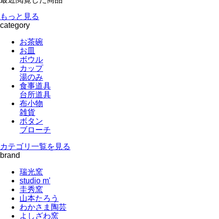
もっと見る
category
お茶碗
お皿
ボウル
カップ
湯のみ
食事道具
台所道具
布小物
雑貨
ボタン
ブローチ
カテゴリ一覧を見る
brand
瑞光窯
studio m'
圭秀窯
山本たろう
わかさま陶芸
よしざわ窯