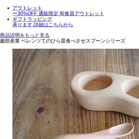
アウトレット
〜30%OFF
通販限定 和食器アウトレット
ギフトラッピング
承ります
詳細はこちらから
商品説明をもっと見る
薗部産業 ペレンツてのひら皿食べさせスプーンシリーズ