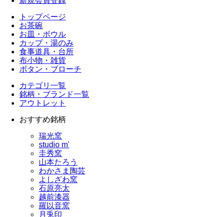
新規会員登録
トップページ
お茶碗
お皿・ボウル
カップ・湯のみ
食事道具・台所
布小物・雑貨
ボタン・ブローチ
カテゴリ一覧
銘柄・ブランド一覧
アウトレット
おすすめ銘柄
瑞光窯
studio m'
圭秀窯
山本たろう
わかさま陶芸
よしざわ窯
石原亮太
越前漆器
羅以音窯
月兎印