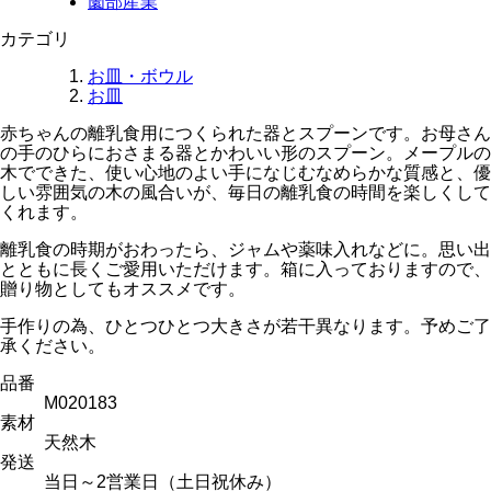
薗部産業
カテゴリ
お皿・ボウル
お皿
赤ちゃんの離乳食用につくられた器とスプーンです。お母さん
の手のひらにおさまる器とかわいい形のスプーン。メープルの
木でできた、使い心地のよい手になじむなめらかな質感と、優
しい雰囲気の木の風合いが、毎日の離乳食の時間を楽しくして
くれます。
離乳食の時期がおわったら、ジャムや薬味入れなどに。思い出
とともに長くご愛用いただけます。箱に入っておりますので、
贈り物としてもオススメです。
手作りの為、ひとつひとつ大きさが若干異なります。予めご了
承ください。
品番
M020183
素材
天然木
発送
当日～2営業日（土日祝休み）