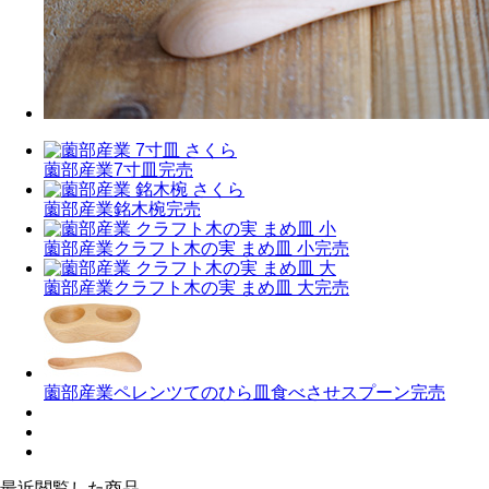
薗部産業
7寸皿
完売
薗部産業
銘木椀
完売
薗部産業
クラフト木の実 まめ皿 小
完売
薗部産業
クラフト木の実 まめ皿 大
完売
薗部産業
ペレンツてのひら皿食べさせスプーン
完売
最近閲覧した商品