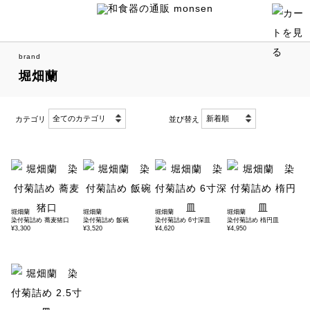
brand
堀畑蘭
カテゴリ
並び替え
堀畑蘭
堀畑蘭
堀畑蘭
堀畑蘭
染付菊詰め 蕎麦猪口
染付菊詰め 飯碗
染付菊詰め 6寸深皿
染付菊詰め 楕円皿
¥3,300
¥3,520
¥4,620
¥4,950