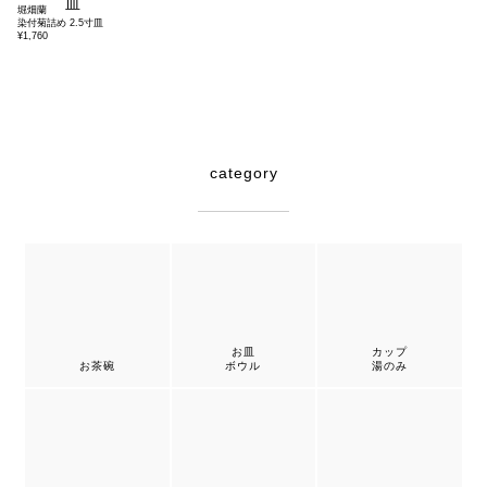
堀畑蘭
染付菊詰め 2.5寸皿
¥1,760
category
お皿
カップ
お茶碗
ボウル
湯のみ