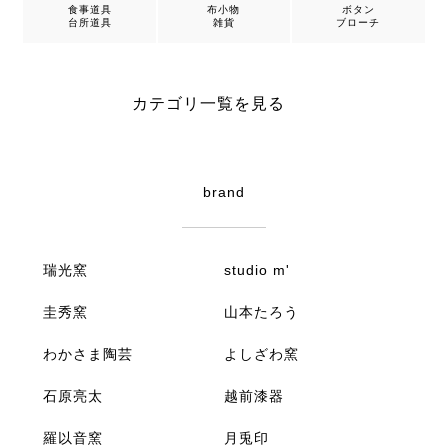
食事道具
布小物
ボタン
台所道具
雑貨
ブローチ
カテゴリ一覧を見る
brand
瑞光窯
studio m'
圭秀窯
山本たろう
わかさま陶芸
よしざわ窯
石原亮太
越前漆器
羅以音窯
月兎印