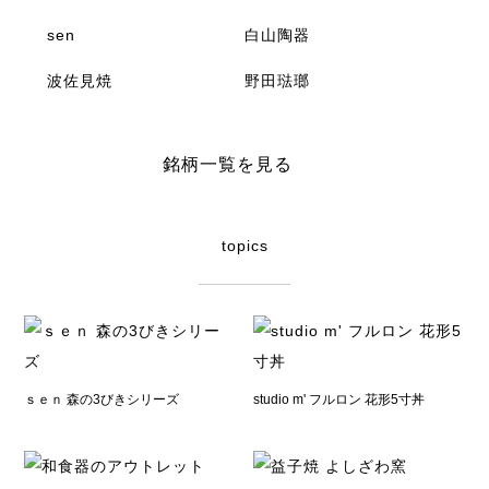
sen
白山陶器
波佐見焼
野田琺瑯
銘柄一覧を見る
topics
ｓｅｎ 森の3びきシリーズ
studio m' フルロン 花形5寸丼