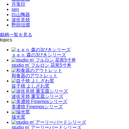
月兎印
sen
白山陶器
波佐見焼
野田琺瑯
銘柄一覧を見る
topics
ｓｅｎ 森の3びきシリーズ
studio m' フルロン 花形5寸丼
和食器のアウトレット
益子焼 よしざわ窯
波佐見焼 重宝皿シリーズ
美濃焼 Finemosシリーズ
瑞光窯
studio m' アーリーバードシリーズ