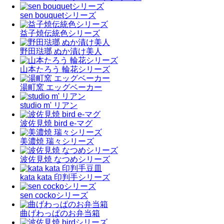
sen bouquetシリーズ
益子焼伝統色シリーズ
野田琺瑯 ぬか漬け美人
山本たろう 輪花シリーズ
湯町窯 エッグベーカー
studio m' リアン
波佐見焼 bird e-マグ
美濃焼 瑞々シリーズ
波佐見焼 なつめシリーズ
kata kata 印判手シリーズ
sen cockoシリーズ
曲げわっぱのお弁当箱