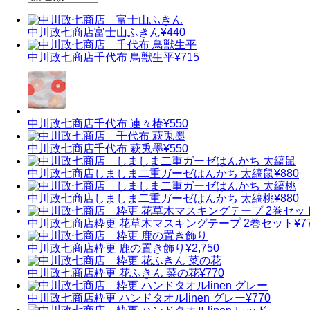
中川政七商店
富士山ふきん
¥440
中川政七商店
千代布 鳥獣生平
¥715
中川政七商店
千代布 連々椿
¥550
中川政七商店
千代布 萩兎墨
¥550
中川政七商店
しましま二重ガーゼはんかち 太縞鼠
¥880
中川政七商店
しましま二重ガーゼはんかち 太縞桃
¥880
中川政七商店
粋更 花草木マスキングテープ 2巻セット
¥7
中川政七商店
粋更 鹿の置き飾り
¥2,750
中川政七商店
粋更 花ふきん 菜の花
¥770
中川政七商店
粋更 ハンドタオルlinen グレー
¥770