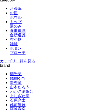
category
お茶碗
お皿
ボウル
カップ
湯のみ
食事道具
台所道具
布小物
雑貨
ボタン
ブローチ
カテゴリ一覧を見る
brand
瑞光窯
studio m'
圭秀窯
山本たろう
わかさま陶芸
よしざわ窯
石原亮太
越前漆器
羅以音窯