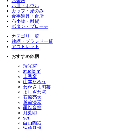
お茶碗
お皿・ボウル
カップ・湯のみ
食事道具・台所
布小物・雑貨
ボタン・ブローチ
カテゴリ一覧
銘柄・ブランド一覧
アウトレット
おすすめ銘柄
瑞光窯
studio m'
圭秀窯
山本たろう
わかさま陶芸
よしざわ窯
石原亮太
越前漆器
羅以音窯
月兎印
sen
白山陶器
波佐見焼