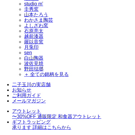
studio m'
圭秀窯
山本たろう
わかさま陶芸
よしざわ窯
石原亮太
越前漆器
羅以音窯
月兎印
sen
白山陶器
波佐見焼
野田琺瑯
＋ 全ての銘柄を見る
二子玉川の実店舗
お知らせ
ご利用ガイド
メールマガジン
アウトレット
〜30%OFF
通販限定 和食器アウトレット
ギフトラッピング
承ります
詳細はこちらから