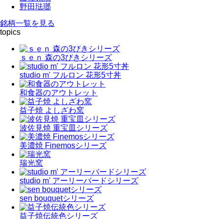
野田琺瑯
銘柄一覧を見る
topics
ｓｅｎ 森の3びきシリーズ
studio m' フルロン 花形5寸丼
和食器のアウトレット
益子焼 よしざわ窯
波佐見焼 重宝皿シリーズ
美濃焼 Finemosシリーズ
瑞光窯
studio m' アーリーバードシリーズ
sen bouquetシリーズ
益子焼伝統色シリーズ