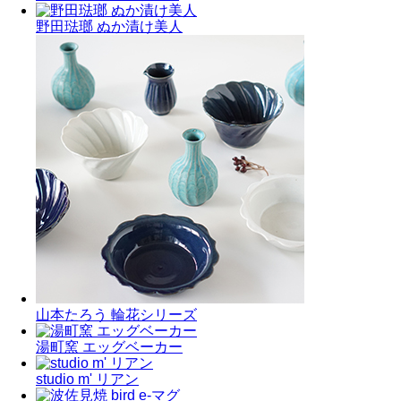
野田琺瑯 ぬか漬け美人
山本たろう 輪花シリーズ
湯町窯 エッグベーカー
studio m' リアン