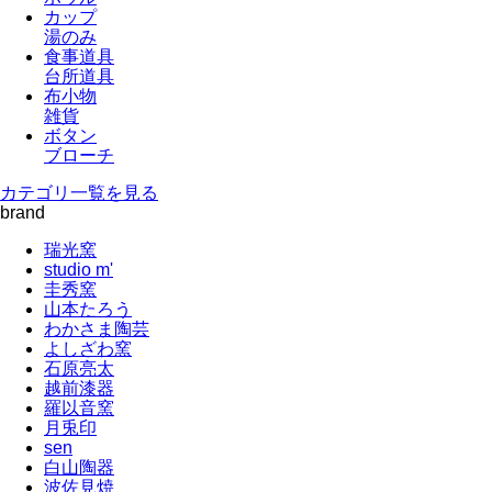
カップ
湯のみ
食事道具
台所道具
布小物
雑貨
ボタン
ブローチ
カテゴリ一覧を見る
brand
瑞光窯
studio m'
圭秀窯
山本たろう
わかさま陶芸
よしざわ窯
石原亮太
越前漆器
羅以音窯
月兎印
sen
白山陶器
波佐見焼