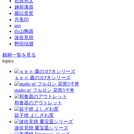
石原亮太
越前漆器
羅以音窯
月兎印
sen
白山陶器
波佐見焼
野田琺瑯
銘柄一覧を見る
topics
ｓｅｎ 森の3びきシリーズ
studio m' フルロン 花形5寸丼
和食器のアウトレット
益子焼 よしざわ窯
波佐見焼 重宝皿シリーズ