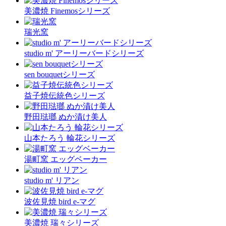
美濃焼 Finemosシリーズ
瑞光窯
studio m' アーリーバードシリーズ
sen bouquetシリーズ
益子焼伝統色シリーズ
野田琺瑯 ぬか漬け美人
山本たろう 輪花シリーズ
湯町窯 エッグベーカー
studio m' リアン
波佐見焼 bird e-マグ
美濃焼 瑞々シリーズ