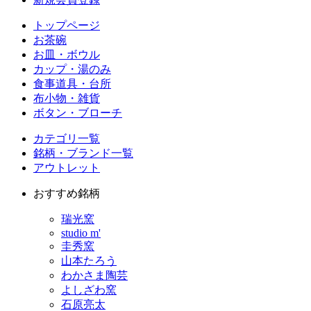
トップページ
お茶碗
お皿・ボウル
カップ・湯のみ
食事道具・台所
布小物・雑貨
ボタン・ブローチ
カテゴリ一覧
銘柄・ブランド一覧
アウトレット
おすすめ銘柄
瑞光窯
studio m'
圭秀窯
山本たろう
わかさま陶芸
よしざわ窯
石原亮太