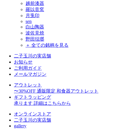
越前漆器
羅以音窯
月兎印
sen
白山陶器
波佐見焼
野田琺瑯
＋ 全ての銘柄を見る
二子玉川の実店舗
お知らせ
ご利用ガイド
メールマガジン
アウトレット
〜30%OFF
通販限定 和食器アウトレット
ギフトラッピング
承ります
詳細はこちらから
オンラインストア
二子玉川の実店舗
gallery