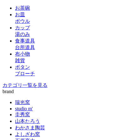
お茶碗
お皿
ボウル
カップ
湯のみ
食事道具
台所道具
布小物
雑貨
ボタン
ブローチ
カテゴリ一覧を見る
brand
瑞光窯
studio m'
圭秀窯
山本たろう
わかさま陶芸
よしざわ窯