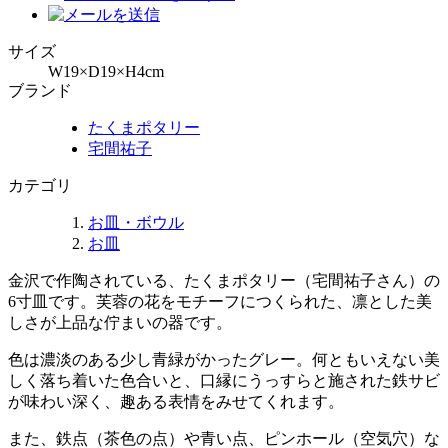
サイズ
W19×D19×H4cm
ブランド
たくまポタリー
宅間祐子
カテゴリ
お皿・ボウル
お皿
金沢で作陶されている、たくまポタリー（宅間祐子さん）の
6寸皿です。芙蓉の花をモチーフにつくられた、凛とした美
しさが上品な佇まいの器です。
色は濃淡のある少し青緑がかったグレー。何ともいえない美
しく落ち着いた色合いと、口縁にうっすらと施された鉄サビ
が味わい深く、趣ある表情をみせてくれます。
また、鉄点（茶色の点）や青い点、ピンホール（空気穴）な