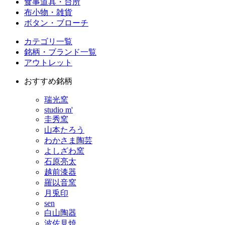
食事道具・台所
布小物・雑貨
ボタン・ブローチ
カテゴリ一覧
銘柄・ブランド一覧
アウトレット
おすすめ銘柄
瑞光窯
studio m'
圭秀窯
山本たろう
わかさま陶芸
よしざわ窯
石原亮太
越前漆器
羅以音窯
月兎印
sen
白山陶器
波佐見焼