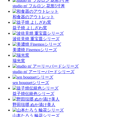
studio m' フルロン 花形5寸丼
和食器のアウトレット
益子焼 よしざわ窯
波佐見焼 重宝皿シリーズ
美濃焼 Finemosシリーズ
瑞光窯
studio m' アーリーバードシリーズ
sen bouquetシリーズ
益子焼伝統色シリーズ
野田琺瑯 ぬか漬け美人
山本たろう 輪花シリーズ