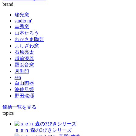
brand
瑞光窯
studio m'
圭秀窯
山本たろう
わかさま陶芸
よしざわ窯
石原亮太
越前漆器
羅以音窯
月兎印
sen
白山陶器
波佐見焼
野田琺瑯
銘柄一覧を見る
topics
ｓｅｎ 森の3びきシリーズ