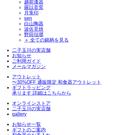
越前漆器
羅以音窯
月兎印
sen
白山陶器
波佐見焼
野田琺瑯
＋ 全ての銘柄を見る
二子玉川の実店舗
お知らせ
ご利用ガイド
メールマガジン
アウトレット
〜30%OFF
通販限定 和食器アウトレット
ギフトラッピング
承ります
詳細はこちらから
オンラインストア
二子玉川の実店舗
gallery
お知らせ一覧
ギフトのご案内