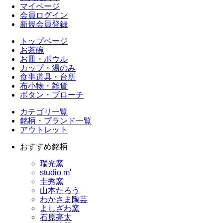
マイページ
会員ログイン
新規会員登録
トップページ
お茶碗
お皿・ボウル
カップ・湯のみ
食事道具・台所
布小物・雑貨
ボタン・ブローチ
カテゴリ一覧
銘柄・ブランド一覧
アウトレット
おすすめ銘柄
瑞光窯
studio m'
圭秀窯
山本たろう
わかさま陶芸
よしざわ窯
石原亮太