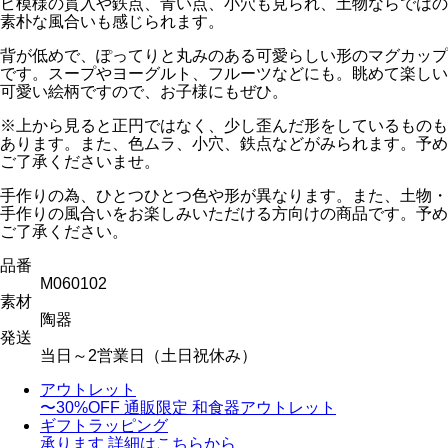
ビ模様の貫入や鉄点、青い点、小穴も見られ、土物ならではの
素朴な風合いも感じられます。
背が低めで、ぽってりと丸みのある可愛らしい形のマグカップ
です。スープやヨーグルト、フルーツなどにも。眺めて楽しい
可愛い絵柄ですので、お子様にもぜひ。
※上から見ると正円ではなく、少し歪んだ形をしているものも
あります。また、色ムラ、小穴、鉄点などがみられます。予め
ご了承くださいませ。
手作りの為、ひとつひとつ色や形が異なります。また、土物・
手作りの風合いをお楽しみいただける方向けの商品です。予め
ご了承ください。
品番
M060102
素材
陶器
発送
当日～2営業日（土日祝休み）
アウトレット
〜30%OFF
通販限定 和食器アウトレット
ギフトラッピング
承ります
詳細はこちらから