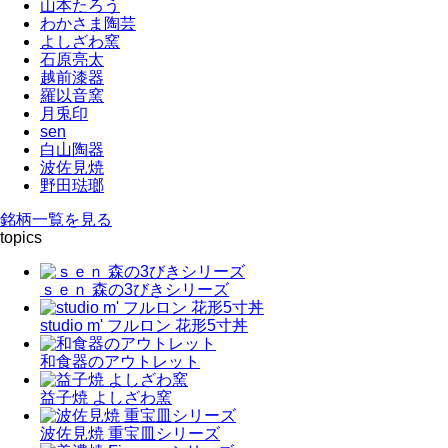
山本たろう
わかさま陶芸
よしざわ窯
石原亮太
越前漆器
羅以音窯
月兎印
sen
白山陶器
波佐見焼
野田琺瑯
銘柄一覧を見る
topics
ｓｅｎ 森の3びきシリーズ
studio m' フルロン 花形5寸丼
和食器のアウトレット
益子焼 よしざわ窯
波佐見焼 重宝皿シリーズ